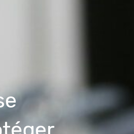
se
otéger